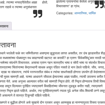
झालेल्या प्रवचनांचा केलेला अनुवाद म्हणजे
हे. त्याच्या भगवद्गीतेतील आज्ञा
होतो.
श
विचारसागर” हा ग्रंथ.
शरण राहावे व त्याच्या अनुसंधानात
Categories:
आध्यात्मिक
,
धार्मिक
रस्तावना
स्तावना
 मधाने भरलेली फळे जर जमिनीलगत असणार्‍या झुडुपाला लागत असतील, तर उंच झाडावरील शेंड
या मधमाशांच्या पोळ्यातून मध काढण्याची खटपट का करावी? हा प्रश्न ‘विवेकसिंधू’कार मराठी भा
 भाषेच्या संदर्भाने विचारतात. असाचा प्रश्न गहन शास्त्रीय भाषा व सोपी भाषा या संदर्भात विचार
 शास्त्राच्या चिंतांनाच्या केंद्रस्थानी साधक असून पंडित नसतो हे भान ठेवले पाहिजे. जीव, जगत्,
 ब्रह्म या संकल्पना, त्यांचे परस्परातील संबंध व त्यांचा साधनेसाठी होणारा उपयोग ही वेदांतशास्त्
ची मुख्य सामग्री आहे. याच्या आधाराने जीवाला ईश्वराच्या आज्ञा पाळीत, त्याची उपासना करीत म
ता येते. असा अनुभव आल्यावर वरील सर्व सामग्री निवृत्त होते. ती निवृत्त होण्यातच तिची विश्वा
वाह लावून दिल्यावर पूरोहित ज्याप्रमाणे विवाहितांच्या जीवनात लुडबुड करीत नाही, त्याप्रमाणे
शास्त्र निवृत्त झाले पाहिजे. अर्थात, त्या पुरोहिताप्रमाणे त्याला पुढे अनेक जीव-शिवाची लग्ने लावू
ची असल्याने ते शास्त्र टिकूनही राहिले पाहिजे.
मिळणारे व बुद्धीला होणारे असे सुखाचे दोन प्रकार असून आत्मसुख हा मानण्यापुरता तिसरा प्रका