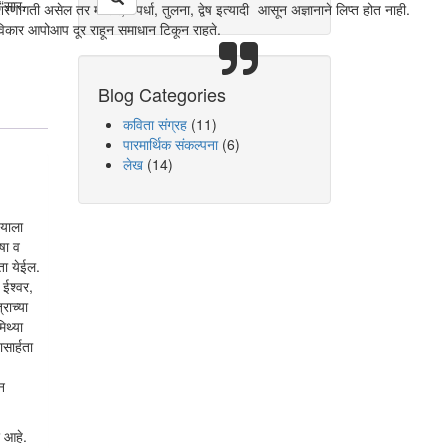
 “सार-
रणागती असेल तर मत्सर, स्पर्धा, तुलना, द्वेष इत्यादी
आसून अज्ञानाने लिप्त होत नाही.
विकार आपोआप दूर राहून समाधान टिकून राहते.
Blog Categories
कविता संग्रह
(11)
पारमार्थिक संकल्पना
(6)
लेख
(14)
्याला
षा व
ता येईल.
 ईश्वर,
राच्या
िथ्या
सार्हता
न
र आहे.