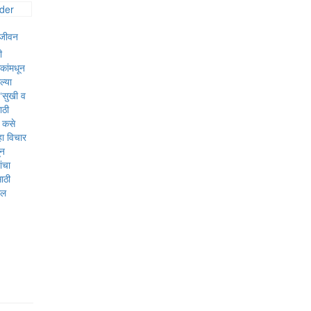
 जीवन
ी
िकांमधून
ल्या
 ‘सुखी व
ाठी
र कसे
हा विचार
ून
ांचा
ाठी
ोल