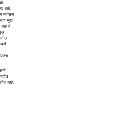
वे.
सुख आहे.
राम महाराज
हाराज सुख
 आहे हे
ुखे
यातील
साठी
ी गरजच
ाधने
भक्तीत
 आदेश आहे.