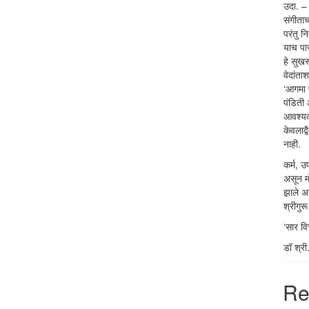
उदा. – प
संगीताच
परंतु न
याच पार
हे सुखर
वेदांता
‘आगमा प
पंडिती
आवश्यक 
केवलाद्
नाही.
कर्म, उप
असून मो
झाले अस
श्रीगुरू
‘सार वि
डॉ श्री
Re