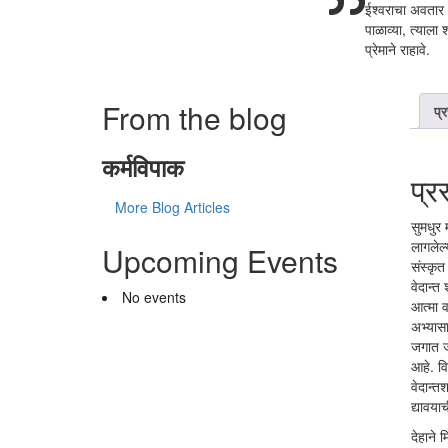
ईश्वराचा अवतार आ
पाळाव्या, त्याला 
प्रेमाने राहावे.
From the blog
प्
कर्मविपाक
प्र
More Blog Articles
सुमधुर
लागलेल्
Upcoming Events
संस्कृत
वेदान्त
No events
आत्मा व
अभ्यासा
जगात जग
आहे. वि
वेदान्त
द्यावया
देहाने 