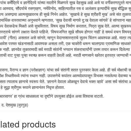
ांच कर्मेंद्रिये व ज्ञानेंद्रिये यांच्या मदतीने मिळणारे सुख देहसुख आहे असे या वर्गीकरणापुरते माना
ा आस्वाद, सौंदर्याचे रसग्रहण, नर्मविनोद, साहित्यातील रस व अलंकार इत्यादींचे सुख बौद्धिक 
ित्य असणार्‍या आत्मसुखावरच ही सुखे निर्भर आहेत. ‘सुखाचे हे सुख श्रीहरी मुख’ असे संत तुका
मार्थिक वास्तवाच्या अनुभवाने म्हणतात, ‘सुख देवासी मागावे दु:ख देवाला सांगावे’ हे सांगताना म
ूप देवाकडेच मिळते असे सुचवितात. विषय सुख निर्माण करतात, निद्रा सुख देते. आत्मा सुखरूप
शास्त्राचे सांगणे लक्षात घेतले पाहिजे. ‘विषयजनित सूखे सौख्य होणार नाही’ हे समर्थ वचन विषयस
ायी’ (गीता) असतात असे सांगते; म्हणून वेदान्तशास्त्राचे सुलभ चिंतन आवश्यक आहे. मात्र त्
 आवेश परमत खंडनासाठी आवश्यक असला तरी, एक चाकोरी धरून चालणार्‍या प्रामाणिक साधकां
नाही. ज्ञानदेव तुकारामादी सर्व मराठी संतांनी भगवान शंकराचार्यांनी उत्तम तयार करून दिलेल्या
वैताची वाट पुन्हा पुन्हा स्वच्छ करून वाहती ठेवली आहे. मराठी माणसाने खरेतर इतरत्र जाण्याच
ासना, वैराग्य व ज्ञान (परोक्षज्ञान) यांचा सर्व संतांनी सतत पुरस्कार केला आहे. ही सर्व मोक्षाची स
क्ष स्थितीमध्ये त्यांना स्थान नाही. उपासनेचे रूपांतर आत्मदेवापासून विभक्त नसलेल्या देवाच्या 
ता त्यालाच ज्ञानाचे स्वरूप येते. ‘ज्ञानाने देवाला ओळखून देवाचे भक्त व्हावे’ असा सर्व संतांचा
 हे सुद्धा श्रीगुरू रूपाने ज्ञानानंतर निवृत्त होतात.
चारसागर’ हा ग्रंथ साधकाला या दृष्टीने उपयुक्त होईल असा विश्वास वाटतो.
. द. देशमुख (मुरगुड)
lated products