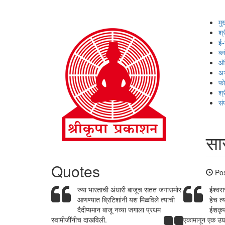
मु
श्
ई-
ब्
ऑड
अभ
फो
श्
संप
सा
Quotes
Pos
ज्या भारताची अंधारी बाजूच सतत जगासमोर
ईश्वरा
आणण्यात ब्रिटिशांनी यश मिळविले त्याची
हेच त्
दैदीप्यमान बाजू नव्या जगाला प्रथम
ईशकृप
स्वामीजींनीच दाखविली.
एकामागून एक उघ