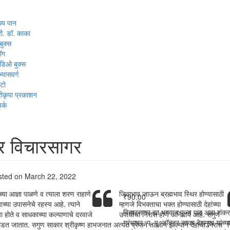
ख्य पान
री. डॉ. काका
बुक्स
लॉग
िओ बुक्स
्यासवर्ग
टो
रीकृपा प्रकाशन
र्क
र विचारसागर
ted on March 22, 2022
च्या आज्ञा पाळणे व त्याला शरण राहाणे
जिवाभाव जाऊन ब्रह्मभाव स्थिर होण्यासाठी
₹
90.00
याच्या उपासनेचे रहस्य आहे. त्याने
म्हणजे विभक्ताचा भक्त होण्यासाठी देहांच्या
विचारसागर ह्या भगवान पूज्य पाद आद्य शंकराचा
ा होते व साधकाच्या कल्याणाचे दरवाजे
उपाधीचा निरास होणे अनिवार्य आहे. सगुण
ग्रंथावर, प. पू. डॉक्टर काका देशमुख यांच्या
डत जातात. सगुण साकार श्रीकृष्ण हा
भजनात अत्यंत प्रेमाने तल्लीन झाल्याने देहाचा निरास