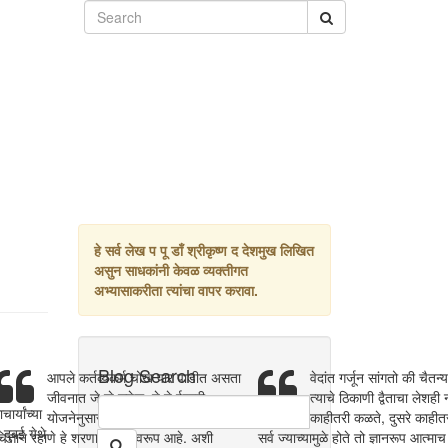
हे सर्व लेख प पू डाँ श्रीकृष्ण द देशमुख लिखित
असुन साधकांनी केवळ व्यक्तीगत
अभ्यासाकरीता त्यांचा वापर करावा.
Blog Search
आपले कर्तव्यकर्म चोख पार पाडीत असता
वेदांत गर्जून सांगतो की चैत
जीवनात जे जे घडेल, ते ते ईश्वरी
त्याचे ठिकाणी द्वैताचा लेशही
र्यांच्या
योजनेनुसार घडेल अशा विश्वासाने शांत
काहीतरी कळते, दुसरे काहीत
 दुबई येथे
चित्ताने रहाणे हे शरणागतीचे स्वरूप आहे. अशी
सर्व ज्याच्यामुळे होते तो ज्ञानरूप आत्म